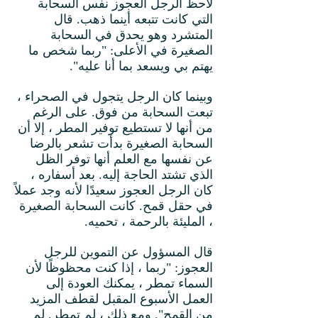
لاحظ الرجل العجوز نفس السحابة
التي كانت تتبعه أينما ذهب. قال
المتشرد وهو يحدق في السحابة
الصغيرة في الأعلى: "ربما شخص ما
يهتم بي ويسعد بما أنا عليه".
وبينما كان الرجل يتجول في الصحراء ،
تبعت السحابة من فوق. على الرغم
من أنها لا تستطيع توفير المطر ، إلا أن
السحابة الصغيرة بدأت تشعر بالرضا
عن نفسها مع العلم أنها توفر الظل
الذي تشتد الحاجة إليه. بعد أسفاره ،
كان الرجل العجوز سعيدًا لأنه وجد عملاً
في حقل قمح. كانت السحابة الصغيرة
، المليئة بالرحمة ، تحميه.
قال المسؤول عن التموين للرجل
العجوز: "ربما ، إذا كنت محظوظًا لأن
السماء تمطر ، يمكنك العودة إلى
العمل الأسبوع المقبل لقطف المزيد
من القمح". ومع ذلك ، لم تمطر. لم