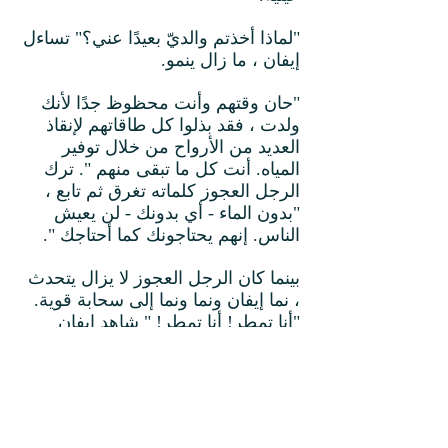
"لماذا أخذتم والديّ بعيدًا عني؟" تساءل
إيفان ، ما زال ينمو.
"حان وقتهم وأنت محظوظ جدًا لأنك
ولدت ، فقد بذلوا كل طاقاتهم لإنقاذ
العديد من الأرواح من خلال توفير
المياه. أنت كل ما تبقى منهم ". ترك
الرجل العجوز كلماته تغرق ثم تابع ،
"بدون الماء - أي بدونك - لن يعيش
الناس. إنهم يحتاجونك كما أحتاجك ".
بينما كان الرجل العجوز لا يزال يتحدث
، نما إيفان ونما ونما إلى سحابة قوية.
"أنا تمطر! أنا تمطر! " شاهد إيفان
دموعه تنهمر على الأرض.
"ربما نظرت إلى نفسك بتواضع ، لكنني
كنت أعرف دائمًا من أنت حقًا. من بين
كل الغيوم التي خلقتها ، ألم تكن أنت