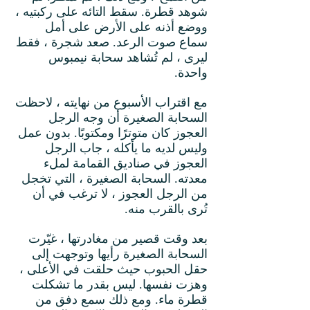
شوهد قطرة. سقط التائه على ركبتيه ،
ووضع أذنه على الأرض على أمل
سماع صوت الرعد. صعد شجرة ، فقط
ليرى ، لم تُشاهد سحابة نيمبوس
واحدة.
مع اقتراب الأسبوع من نهايته ، لاحظت
السحابة الصغيرة أن وجه الرجل
العجوز كان متوترًا ومكتوبًا. بدون عمل
وليس لديه ما يأكله ، جاب الرجل
العجوز في صناديق القمامة لملء
معدته. السحابة الصغيرة ، التي تخجل
من الرجل العجوز ، لا ترغب في أن
تُرى بالقرب منه.
بعد وقت قصير من مغادرتها ، غيّرت
السحابة الصغيرة رأيها وتوجهت إلى
حقل الحبوب حيث حلقت في الأعلى ،
وهزت نفسها. ليس بقدر ما تشكلت
قطرة ماء. ومع ذلك سمع دفق من