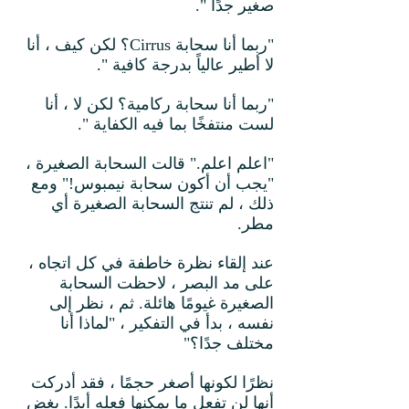
صغير جدًا ".
"ربما أنا سحابة Cirrus؟ لكن كيف ، أنا
لا أطير عالياً بدرجة كافية ".
"ربما أنا سحابة ركامية؟ لكن لا ، أنا
لست منتفخًا بما فيه الكفاية ".
"اعلم اعلم." قالت السحابة الصغيرة ،
"يجب أن أكون سحابة نيمبوس!" ومع
ذلك ، لم تنتج السحابة الصغيرة أي
مطر.
عند إلقاء نظرة خاطفة في كل اتجاه ،
على مد البصر ، لاحظت السحابة
الصغيرة غيومًا هائلة. ثم ، نظر إلى
نفسه ، بدأ في التفكير ، "لماذا أنا
مختلف جدًا؟"
نظرًا لكونها أصغر حجمًا ، فقد أدركت
أنها لن تفعل ما يمكنها فعله أبدًا. بغض