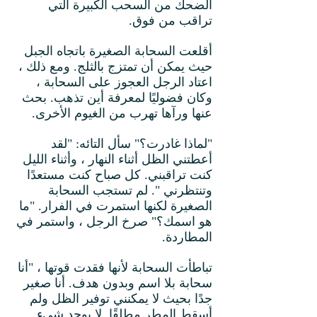
الضحك من السحب الكبيرة التي
تراقب من فوق.
أقلعت السحابة الصغيرة باتجاه الجبل
حيث يمكن أن تمتزج بالثلج. ومع ذلك ،
اعتاد الرجل العجوز على السحابة ،
وكان فضوليًا لمعرفة أين تذهب. بحث
عنها ورآها تهرب من الغيوم الأخرى.
"لماذا غادرت؟" سأل التائه: "لقد
أعطتني الظل أثناء النهار ، وأثناء الليل
كنت تراقبني. كل صباح كنت مستعدًا
وتنتظرني ". لم تستجب السحابة
الصغيرة لكنها استمرت في الفرار. "ما
هو اسمك؟" صرخ الرجل ، واستمر في
المطاردة.
تباطأت السحابة لأنها فقدت قوتها ، "أنا
سحابة بلا اسم وبدون هدف. أنا صغير
جدًا بحيث لا يمكنني توفير الظل ولم
أسقط المطر مطلقًا. لا يوجد شيء