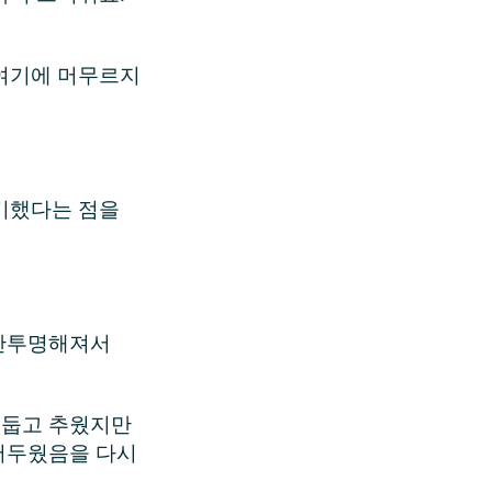
 여기에 머무르지
포기했다는 점을
 반투명해져서
어둡고 추웠지만
 어두웠음을 다시