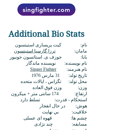
singfighter.com
Additional Bio Stats
نام:
کیت یریساری استیتسون
مامان:
ترزا گارسیا استیتسون
بابا:
جوزف ی. استاتسون جونیور
نام نویسنده:
نویسنده ماندگار
نام هنرمند:
Singer Fighter
تاریخ تولد:
31 مارس 1976
محل تولد:
تگزاس ، ایالات متحده
وزن:
وزن فوق العاده
ارتفاع:
174 سانتی متر + میکرون
استحکام - قدرت:
تسلط دارد
هوش:
در حال انفجار
خلاقیت:
بي نهايت
چشم ها:
قهوه ای عسلی
مسابقه:
چند نژادی