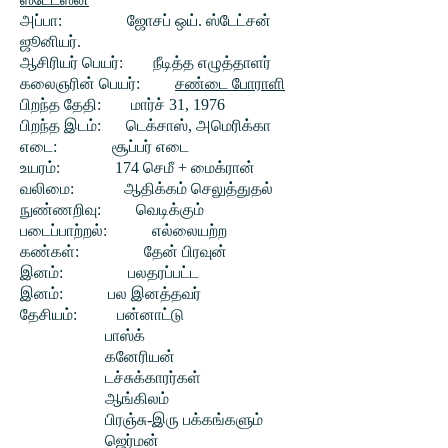
அப்பா:
ஜோசப் ஒய். ஸ்டேட்சன்
ஜூனியர்.
ஆசிரியர் பெயர்:
நீடித்த எழுத்தாளர்
கலைஞரின் பெயர்:
சண்டை போராளி
பிறந்த தேதி:
மார்ச் 31, 1976
பிறந்த இடம்:
டெக்சாஸ், அமெரிக்கா
எடை:
சூப்பர் எடை
உயரம்:
174 செமீ + மைக்ரான்
வலிமை:
ஆதிக்கம் செலுத்துதல்
நுண்ணறிவு:
வெடிக்கும்
படைப்பாற்றல்:
எல்லையற்ற
கண்கள்:
தேன் பிரவுன்
இனம்:
பலதரப்பட்ட
இனம்:
பல இனத்தவர்
தேசியம்:
பன்னாட்டு
பாஸ்க்
கனேரியன்
டச்சுக்காரர்கள்
ஆங்கிலம்
பிரஞ்சு-இரு பக்கங்களும்
ஜெர்மன்