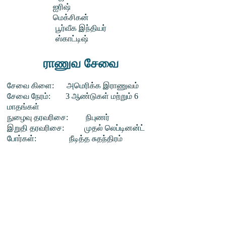
ஐரிஷ்
மெக்சிகன்
பூர்வீக இந்தியர்
ஸ்காட்டிஷ்
ராணுவ சேவை
சேவை கிளை:
அமெரிக்க இராணுவம்
சேவை நேரம்:
3 ஆண்டுகள் மற்றும் 6
மாதங்கள்
நுழைவு தரவரிசை:
நிபுணர்
இறுதி தரவரிசை:
முதல் லெப்டினன்ட்
போர்கள்:
நீடித்த சுதந்திரம்
பணி
ஒரு திரைப்படம் மற்றும் ஊடக
விளக்கக்காட்சியின் வளர்ச்சிக்கு உதவியது,
போர் நடவடிக்கைகளுக்கு ஆதரவாக யூனிட்
ஸ்டேட்டஸ் அறிக்கைகள், ஒருங்கிணைந்த