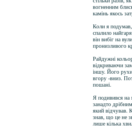
стільки разів, я
вогненним блиск
камінь якось за
Коли я подумав,
спалило найгаря
він вибіг на ву
пронизливого кр
Райдужні кольор
відкриваючи зам
іншу. Його рухи
вгору -вниз. По
пошані.
Я подивився на 
занадто дрібним
який відчував. 
знав, що це не 
лише кілька хви