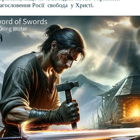
агословення Росії
свобода
у Христі.