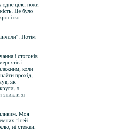
одне ціле, поки
кість. Це було
кропітко
кінчили". Потім
чання і стогонів
мерехтів і
залежним, коли
знайти прохід,
чув, як
круги, я
и зникли зі
ушливим. Моя
темних тіней
елю, ні стежки.