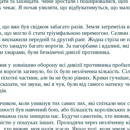
ати та захищати. Чини зростали і поширювалися, щоб 
їх чекає. Я почав уявляти, що відбуватимуться, що мало
, що вже був свідком забагато разів. Земля затремтіла в
о, що могло б стати тріумфальною перемогою. Селяни
кі виснажили передній та другий ранг. Жодна стріла не 
сто занадто багато ворогів. За пагорбами і вдалині, як
и хмарами, були безкінечні дивізії противника.
ня у зовнішню оборону всі дивізії противника пробил
и ворогів загинуло, бо їх було незліченна кількість. Сі
піхотні частини, але їм не було рівних. Крики гучніше,
 сказати, чи звуки, які я чув, були від самого натиску ч
дів.
чиком, коли уникнув тих самих лих, які спіткали моє 
юності був навчений бою, або більшість королівських 
реважна сила знищила нас. Будучи самотнім, хто вижив
вістю у пошуках інших. Проходячи через незліченну кіл
 хто вижив, моя надія згасла. Якраз тоді, коли земля з