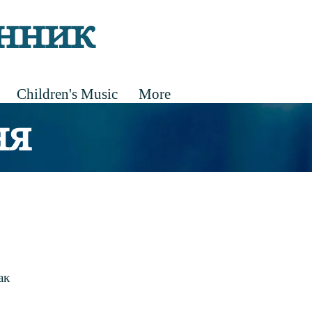
нник
Children's Music
More
ня
ак