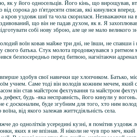
ою, як у його односельців. Його кінь, що вирощував, в
о від сорока до п'ятдесяти списав, які кинулися вперед
, а кров уздовж шиї та чола скорилася. Незважаючи на в
 здивований, що він не падав духом, як я. Я захоплюва
підготувати собі нову зброю, але це не мало великого з
олодий воїн ковав майже три дні, не ївши, не спавши 
ду свого батька. Стук молота продовжувався з ритмом
бився безпосередньо перед битвою, нагнітаючи адренал
перше здобув свої навички ще хлопчиком. Батько, міс
оїм учнем. Саме тоді він володів кожним мечем, який 
часом він став майстром фехтування та майстром фехт
ь дефект, будь -яка несправність, його кинули у вогонь
 не є досконалим, буде згубним для того, хто ним воло
 воїна, від якого залежав життєдіяльність села.
че до однолітків усередині кузні, я помітив уздовж л
нки, яких я не впізнав. Я ніколи не чув про меч, який