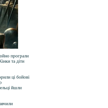
щойно програли
Жінки та діти
орили ці бойові
р
сельці йшли
навчили