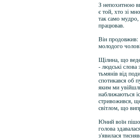
З непохитною вп
є той, хто зі мн
так само мудро,
працював.
Він продовжив: 
молодого чолові
Щілина, що веде
- людські слова 
тьмянів від поди
спотикався об п
яким ми увійшли
наближаються іс
стривожився, що 
світлом, що вип
Юний воїн пішов
голова здавалас
з'явилася тисняв