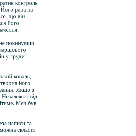
тратив контроль
. Його рана на
се, що він
вся його
начення.
і не покинувши
 маршового
ін у груди
ький коваль,
створив його
ування. Якщо з
. Незалежно від
дітиме. Меч був
еза написи та
 можна скласти