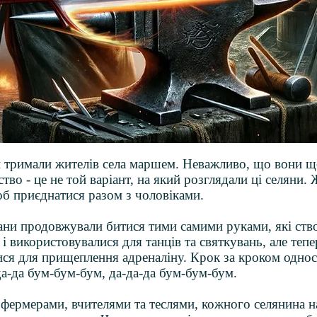
и тримали жителів села маршем. Неважливо, що вони 
ство - це не той варіант, на який розглядали ці селяни. 
б приєднатися разом з чоловіками.
ани продовжували битися тими самими руками, які ств
і використовувалися для танців та святкувань, але тепе
ся для прищеплення адреналіну. Крок за кроком одно
да-да бум-бум-бум, да-да-да бум-бум-бум.
 фермерами, вчителями та теслями, кожного селянина 