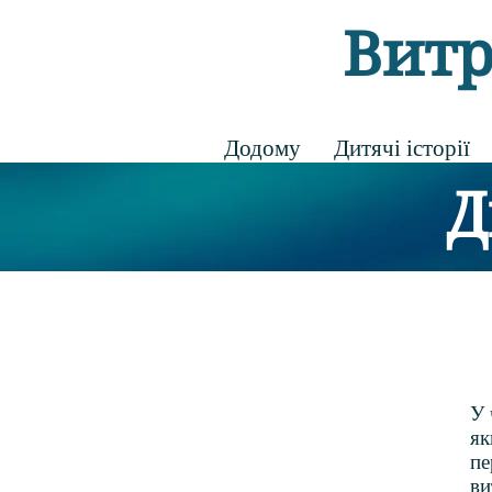
Вит
Додому
Дитячі історії
Д
У 
як
пе
ви