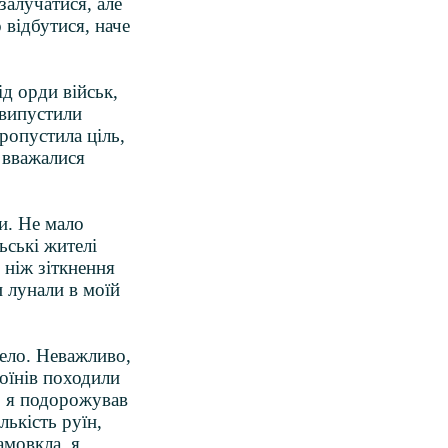
залучатися, але
 відбутися, наче
ід орди військ,
 випустили
пропустила ціль,
і вважалися
и. Не мало
льські жителі
 ніж зіткнення
и лунали в моїй
село. Неважливо,
воїнів походили
, я подорожував
ькість руїн,
амовкла, я