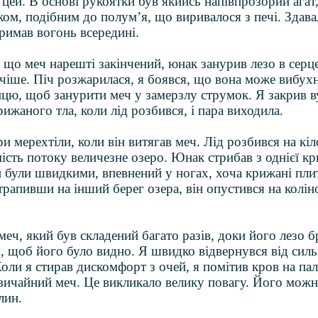
к цей. В основі рукоятки був якийсь напівпрозорий агат
ом, подібним до полум’я, що виривалося з печі. Здава
тримав вогонь всередині.
 що меч нарешті закінчений, юнак занурив лезо в серце
чіше. Піч розжарилася, я боявся, що вона може вибухн
лицю, щоб занурити меч у замерзлу струмок. Я закрив в
ижаного тла, коли лід розбився, і пара виходила.
и мерехтіли, коли він витягав меч. Лід розбився на кі
ість потоку величезне озеро. Юнак стрибав з однієї кр
 були швидкими, впевнений у ногах, хоча крижані пли
трапивши на інший берег озера, він опустився на колін
меч, який був складений багато разів, доки його лезо б
, щоб його було видно. Я швидко відвернувся від сил
Коли я стирав дискомфорт з очей, я помітив кров на пал
звичайний меч. Це викликало велику повагу. Його можн
лин.