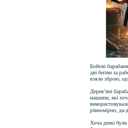
Бойові барабан
дві битви за раб
взяли зброю, що
Дерев’яні бараб
машини, які хоч 
використовували
рівномірно, да-
Хоча деякі були