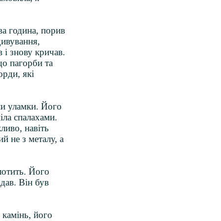
ва година, порив
дивування,
 і знову кричав.
що пагорби та
орди, які
іли уламки. Його
піла спалахами.
ливо, навіть
й не з металу, а
лотить. Його
дав. Він був
 камінь, його