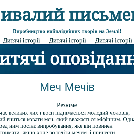
ривалий письме
Виробництво найплідніших творів на Землі!
Дитячі історії
Дитячі історії
Дитячі історії
итячі оповідан
Меч Мечів
Резюме
час великих лих і воєн піднімається молодий чоловік,
ий вчиться ковати меч, який вважається міфічним. Одн
ред ним постає випробування, яке він повинен
тримати, якщо хоче володіти мечем
і принести