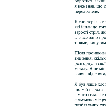
боротися, захищ
я вже знав, що 
передбачене.
Я спостерігав те
які йшли до тог
зарості стріл, я
але все одно про
тінями, кинутим
Після проникнен
значення, скільк
розгорнули свої 
металу. Я не міг
голові від спога
Я був лише хлоп
що мій народ з 
з мого села. Пе
сільською місце
позбавлених тих,