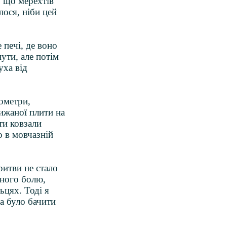
, що мерехтів
лося, ніби цей
 печі, де воно
ути, але потім
уха від
лометри,
ижаної плити на
ти ковзали
о в мовчазній
ритви не стало
ьного болю,
ьцях. Тоді я
а було бачити