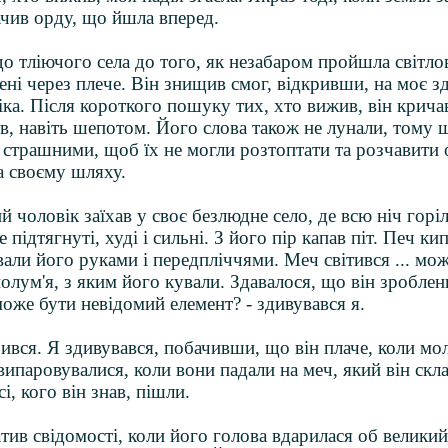
ачив орду, що йшла вперед.
 тліючого села до того, як незабаром пройшла світло
ені через плече. Він знищив смог, відкривши, на моє з
ка. Після короткого пошуку тих, хто вижив, він кричав
ів, навіть шепотом. Його слова також не лунали, тому 
 страшними, щоб їх не могли розтоптати та розчавити 
а своєму шляху.
й чоловік заїхав у своє безлюдне село, де всю ніч гор
 підтягнуті, худі і сильні. З його пір капав піт. Печ ки
али його руками і передпліччями. Меч світився ... мож
олум'я, з яким його кували. Здавалося, що він зроблени
може бути невідомий елемент? - здивувався я.
зився. Я здивувався, побачивши, що він плаче, коли мо
випаровувалися, коли вони падали на меч, який він скла
сі, кого він знав, пішли.
атив свідомості, коли його голова вдарилася об великий