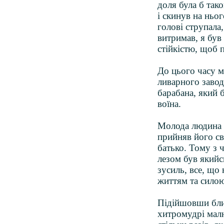
доля була б так
і скинув на ньог
голові струпала
витримав, я був
стійкістю, щоб 
До цього часу м
ливарного заво
барабана, який 
воїна.
Молода людина в
прийняв його св
батько. Тому з 
лезом був якийс
зусиль, все, що
життям та силою
Підійшовши ближ
хитромудрі малю