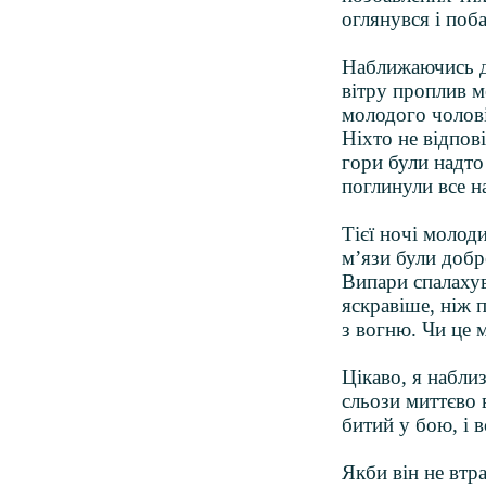
оглянувся і поб
Наближаючись до
вітру проплив м
молодого чолові
Ніхто не відпов
гори були надто
поглинули все н
Тієї ночі молоди
м’язи були добре
Випари спалахув
яскравіше, ніж п
з вогню. Чи це 
Цікаво, я набли
сльози миттєво 
битий у бою, і в
Якби він не втр